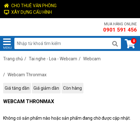
CHO THUÊ VĂN PHÒNG
XÂY DỰNG CẤU HÌNH
MUA HÀNG ONLINE
0901 591 456
0
MENU
Trang chủ
/
Tai nghe - Loa - Webcam
/
Webcam
/
Webcam Thronmax
Giá tăng dần
Giá giảm dần
Còn hàng
WEBCAM THRONMAX
Không có sản phẩm nào hoặc sản phẩm đang chờ được cập nhật.