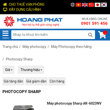
CHO THUÊ VĂN PHÒNG
XÂY DỰNG CẤU HÌNH
MUA HÀNG ONLINE
0901 591 456
...
MENU
Trang chủ
/
Máy photocopy
/
Máy Photocopy theo hãng
/
Photocopy Sharp
Giá
Thương hiệu
Giá tăng dần
Giá giảm dần
Còn hàng
PHOTOCOPY SHARP
Máy photocopy Sharp AR-6023NV