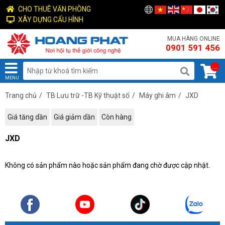
CHO THUÊ VĂN PHÒNG
XÂY DỰNG CẤU HÌNH
MUA HÀNG ONLINE
0901 591 456
...
MENU
Trang chủ
/
TB Lưu trữ -TB Kỹ thuật số
/
Máy ghi âm
/
JXD
Giá tăng dần
Giá giảm dần
Còn hàng
JXD
Không có sản phẩm nào hoặc sản phẩm đang chờ được cập nhật.