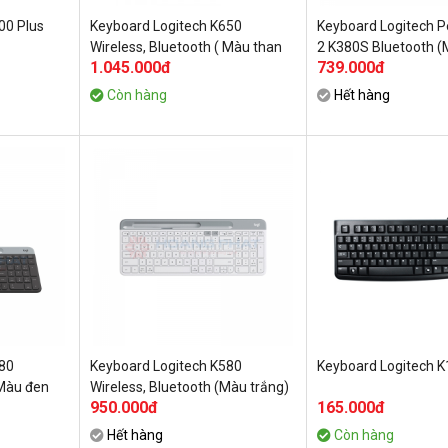
00 Plus
Keyboard Logitech K650
Keyboard Logitech 
Wireless, Bluetooth ( Màu than
2 K380S Bluetooth (
1.045.000đ
739.000đ
chì 920-010955)
920-011754)
Còn hàng
Hết hàng
580
Keyboard Logitech K580
Keyboard Logitech 
 Màu đen
Wireless, Bluetooth (Màu trắng)
950.000đ
165.000đ
Hết hàng
Còn hàng