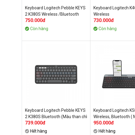
Keyboard Logitech Pebble KEYS
Keyboard Logitech K4
2 K380S Wireless /Bluetooth
Wireless
750.000đ
730.000đ
(nàu hồng 920-011755)
Còn hàng
Còn hàng
Keyboard Logitech Pebble KEYS
Keyboard Logitech K
2 K380S Bluetooth (Màu than chì
Wireless, Bluetooth (
739.000đ
950.000đ
920-011753)
920-009210)
Hết hàng
Hết hàng