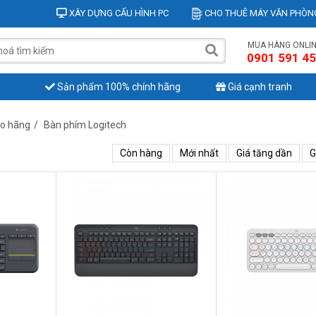
XÂY DỰNG CẤU HÌNH PC
CHO THUÊ MÁY VĂN PHÒN
MUA HÀNG ONLI
0901 591 4
Sản phẩm 100% chính hãng
Giá cạnh tranh
eo hãng
/
Bàn phím Logitech
Còn hàng
Mới nhất
Giá tăng dần
G