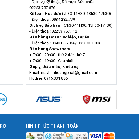
- Dịch vụ Kỹ thuật, Đổ mực, Sửa chữa:
02253.757.676
Kế toán Hóa đơn
(7h30-11H30; 13h30-17h30)
- Điện thoại: 0934.232.779
Dịch vụ Bảo hành
(7h30-11H30; 13h30-17h30)
- Điện thoại: 02253.757.112
Bán hàng Doanh nghiệp, Dự án
- Điện thoại: 0943.866.866/ 0915.331.886
Bán hàng Showroom
+ 7h30 - 20h30 : thứ 2 đến thứ 7
+ 7h30 - 19h30 : Chủ nhật
Góp ý, thắc mắc, khiếu nại
Email: maytinhhoangphat@gmail.com
Hotline: 0915.331.886
TRỢ
HÌNH THỨC THANH TOÁN