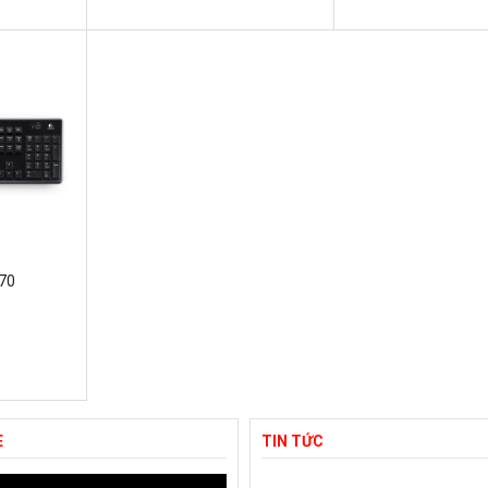
270
E
TIN TỨC