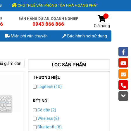
G
CHO THUÊ VĂN PHÒNG TÒA NHÀ HOÀNG PHÁT
...
NE
BÁN HÀNG DỰ ÁN, DOANH NGHIỆP
56
0943 866 866
Giỏ hàng
Miễn phí vận chuyển
Bảo hành nơi sử dụng
iá giảm dần
LỌC SẢN PHẨM
THƯƠNG HIỆU
Logitech (10)
KẾT NỐI
Có dây (2)
Wireless (8)
Bluetooth (6)