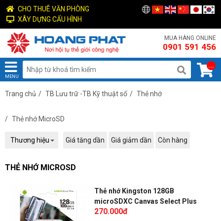
CHO THUÊ VĂN PHÒNG
XÂY DỰNG CẤU HÌNH
MUA HÀNG ONLINE
0901 591 456
...
MENU
Trang chủ
/
TB Lưu trữ -TB Kỹ thuật số
/
Thẻ nhớ
/
Thẻ nhớ MicroSD
Thương hiệu
Giá tăng dần
Giá giảm dần
Còn hàng
THẺ NHỚ MICROSD
Thẻ nhớ Kingston 128GB
microSDXC Canvas Select Plus
270.000đ
100MB/s Class 10 -