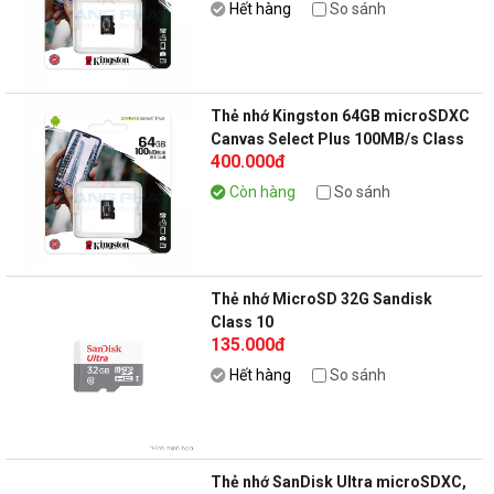
SDCS2/128GBSP
Hết hàng
So sánh
Thẻ nhớ Kingston 64GB microSDXC
Canvas Select Plus 100MB/s Class
400.000đ
10 - SDCS2/64GBSP
Còn hàng
So sánh
Thẻ nhớ MicroSD 32G Sandisk
Class 10
135.000đ
Hết hàng
So sánh
Thẻ nhớ SanDisk Ultra microSDXC,