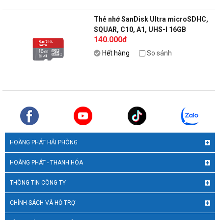
Thẻ nhớ SanDisk Ultra microSDHC,
SQUAR, C10, A1, UHS-I 16GB
140.000đ
(98MB/s R)
Hết hàng
So sánh
HOÀNG PHÁT HẢI PHÒNG
HOÀNG PHÁT - THANH HÓA
THÔNG TIN CÔNG TY
CHÍNH SÁCH VÀ HỖ TRỢ