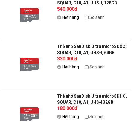
SQUAR, C10, A1, UHS-I, 128GB
540.000đ
(100MB/s R)
Hết hàng
So sánh
Thẻ nhớ SanDisk Ultra microSDXC,
SQUAR, C10, A1, UHS-I, 64GB
330.000đ
(100MB/s R)
Hết hàng
So sánh
Thẻ nhớ SanDisk Ultra microSDHC,
SQUAR, C10, A1, UHS-I 32GB
180.000đ
(98MB/s R)
Hết hàng
So sánh