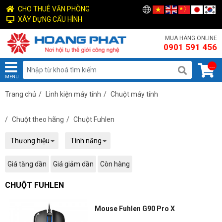
CHO THUÊ VĂN PHÒNG
XÂY DỰNG CẤU HÌNH
MUA HÀNG ONLINE
0901 591 456
...
MENU
Trang chủ
/
Linh kiện máy tính
/
Chuột máy tính
/
Chuột theo hãng
/
Chuột Fuhlen
Thương hiệu
Tính năng
Giá tăng dần
Giá giảm dần
Còn hàng
CHUỘT FUHLEN
Mouse Fuhlen G90 Pro X