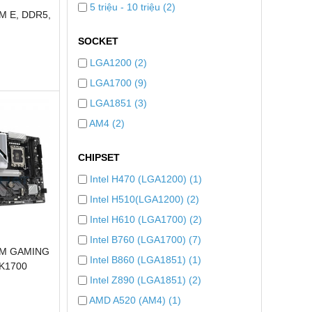
5 triệu - 10 triệu (2)
M E, DDR5,
SOCKET
LGA1200 (2)
LGA1700 (9)
LGA1851 (3)
AM4 (2)
CHIPSET
Intel H470 (LGA1200) (1)
Intel H510(LGA1200) (2)
Intel H610 (LGA1700) (2)
Intel B760 (LGA1700) (7)
60M GAMING
Intel B860 (LGA1851) (1)
SK1700
Intel Z890 (LGA1851) (2)
AMD A520 (AM4) (1)