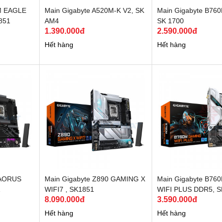
M EAGLE
Main Gigabyte A520M-K V2, SK
Main Gigabyte B760
851
AM4
SK 1700
1.390.000đ
2.590.000đ
Hết hàng
Hết hàng
 AORUS
Main Gigabyte Z890 GAMING X
Main Gigabyte B7
1
WIFI7 , SK1851
WIFI PLUS DDR5, 
8.090.000đ
3.590.000đ
Hết hàng
Hết hàng