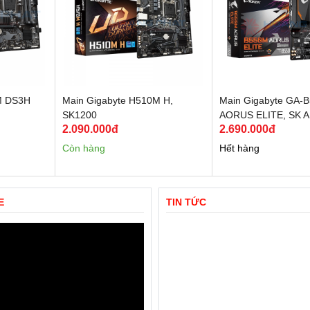
M DS3H
Main Gigabyte H510M H,
Main Gigabyte GA-
SK1200
AORUS ELITE, SK 
2.090.000đ
2.690.000đ
Còn hàng
Hết hàng
E
TIN TỨC