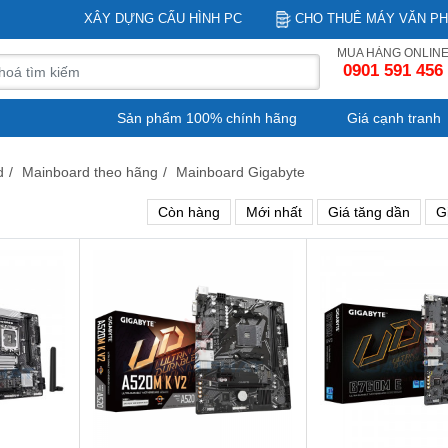
XÂY DỰNG CẤU HÌNH PC
CHO THUÊ MÁY VĂN P
MUA HÀNG ONLIN
0901 591 456
Sản phẩm 100% chính hãng
Giá cạnh tranh
d
/
Mainboard theo hãng
/
Mainboard Gigabyte
Còn hàng
Mới nhất
Giá tăng dần
G