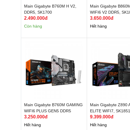
Main Gigabyte B760M H V2,
Main Gigabyte B860
DDR5, SK1700
WIFI6 V2 DDR5, SK1
2.490.000đ
3.650.000đ
Còn hàng
Hết hàng
Main Gigabyte B760M GAMING
Main Gigabyte Z890
WIFI6 PLUS GEN5 DDR5
ELITE WIFI7, SK185
3.250.000đ
9.399.000đ
(Bluetooth), SK 1700
Hết hàng
Hết hàng