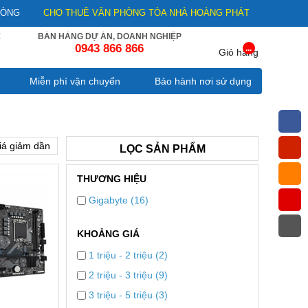
HÒNG
CHO THUÊ VĂN PHÒNG TÒA NHÀ HOÀNG PHÁT
E
BÁN HÀNG DỰ ÁN, DOANH NGHIỆP
0943 866 866
...
Giỏ hàng
Miễn phí vận chuyển
Bảo hành nơi sử dụng
iá giảm dần
LỌC SẢN PHẨM
THƯƠNG HIỆU
Gigabyte (16)
KHOẢNG GIÁ
1 triệu - 2 triệu (2)
2 triệu - 3 triệu (9)
3 triệu - 5 triệu (3)