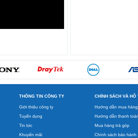
THÔNG TIN CÔNG TY
CHÍNH SÁCH VÀ HỖ
Giới thiệu công ty
Hướng dẫn mua hàng
Tuyển dụng
Hướng dẫn thanh toá
Tin tức
Mua hàng trả góp
Khuyến mãi
Chính sách bảo hành