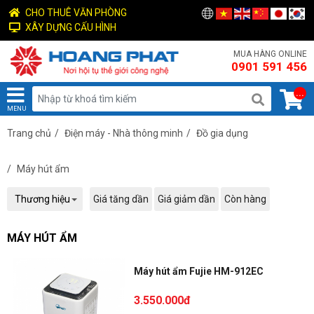
CHO THUÊ VĂN PHÒNG
XÂY DỰNG CẤU HÌNH
MUA HÀNG ONLINE
0901 591 456
...
MENU
Trang chủ
/
Điện máy - Nhà thông minh
/
Đồ gia dụng
/
Máy hút ẩm
Thương hiệu
Giá tăng dần
Giá giảm dần
Còn hàng
MÁY HÚT ẨM
Máy hút ẩm Fujie HM-912EC
3.550.000đ