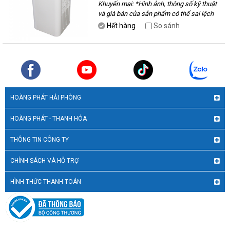
Khuyến mại:
*Hình ảnh, thông số kỹ thuật
và giá bán của sản phẩm có thể sai lệch
với thực tế, vui lòng liên hệ với nhân viên
Hết hàng
So sánh
để được tư vấn.
HOÀNG PHÁT HẢI PHÒNG
HOÀNG PHÁT - THANH HÓA
THÔNG TIN CÔNG TY
CHÍNH SÁCH VÀ HỖ TRỢ
HÌNH THỨC THANH TOÁN