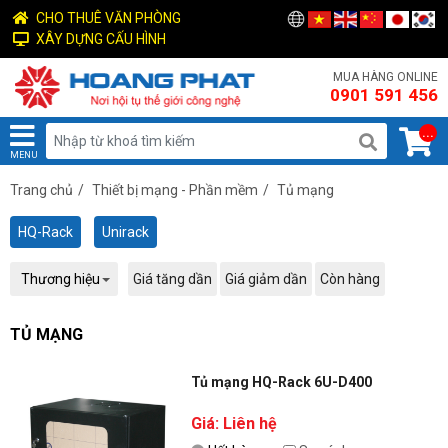
CHO THUÊ VĂN PHÒNG
XÂY DỰNG CẤU HÌNH
MUA HÀNG ONLINE
0901 591 456
...
MENU
Trang chủ
/
Thiết bị mạng - Phần mềm
/
Tủ mạng
HQ-Rack
Unirack
Thương hiệu
Giá tăng dần
Giá giảm dần
Còn hàng
TỦ MẠNG
Tủ mạng HQ-Rack 6U-D400
Giá: Liên hệ