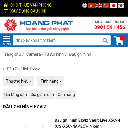
CHO THUÊ VĂN PHÒNG
XÂY DỰNG CẤU HÌNH
MUA HÀNG ONLINE
0901 591 456
...
MENU
Trang chủ
/
Camera - TB An ninh
/
Đầu ghi hình
/
Đầu Ghi Hình Ezviz
Thương hiệu
Tính năng
Giá tăng dần
Giá giảm dần
Còn hàng
ĐẦU GHI HÌNH EZVIZ
Đầu ghi hình Ezviz Vault Live X5C-4
(CS-X5C-4APEC)- 4 kênh