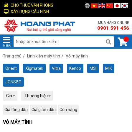
CHO THUÊ VĂN PHÒNG
XÂY DỰNG CẤU HÌNH
MUA HÀNG ONLINE
0901 591 456
...
MENU
Trang chủ
/
Linh kiện máy tính
/
Vỏ máy tính
Orient
Xigmatek
Vitra
Kenoo
MSI
MIK
JONSBO
Giá
Thương hiệu
Giá tăng dần
Giá giảm dần
Còn hàng
VỎ MÁY TÍNH