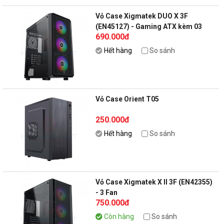
Vỏ Case Xigmatek DUO X 3F
(EN45127) - Gaming ATX kèm 03
690.000đ
fan
Hết hàng
So sánh
Vỏ Case Orient T05
250.000đ
Hết hàng
So sánh
Vỏ Case Xigmatek X II 3F (EN42355)
- 3 Fan
750.000đ
Còn hàng
So sánh