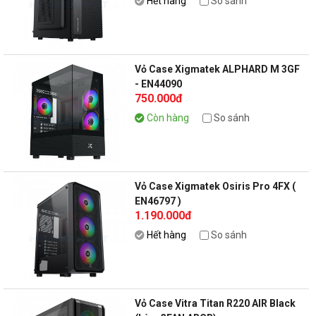
Hết hàng
So sánh
Vỏ Case Xigmatek ALPHARD M 3GF
- EN44090
750.000đ
Còn hàng
So sánh
Vỏ Case Xigmatek Osiris Pro 4FX (
EN46797 )
1.190.000đ
Hết hàng
So sánh
Vỏ Case Vitra Titan R220 AIR Black