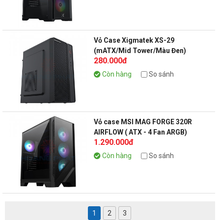
Vỏ Case Xigmatek XS-29
(mATX/Mid Tower/Màu Đen)
280.000đ
Còn hàng
So sánh
Vỏ case MSI MAG FORGE 320R
AIRFLOW ( ATX - 4 Fan ARGB)
1.290.000đ
Còn hàng
So sánh
1
2
3