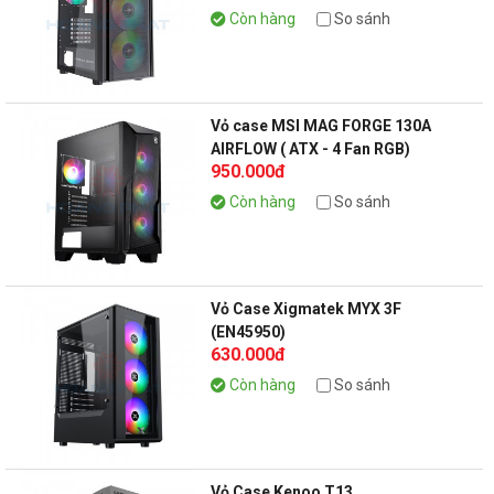
Còn hàng
So sánh
Vỏ case MSI MAG FORGE 130A
AIRFLOW ( ATX - 4 Fan RGB)
950.000đ
Còn hàng
So sánh
Vỏ Case Xigmatek MYX 3F
(EN45950)
630.000đ
Còn hàng
So sánh
Vỏ Case Kenoo T13