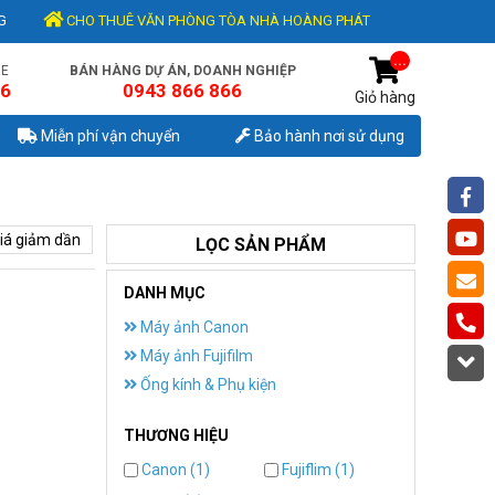
G
CHO THUÊ VĂN PHÒNG TÒA NHÀ HOÀNG PHÁT
...
NE
BÁN HÀNG DỰ ÁN, DOANH NGHIỆP
56
0943 866 866
Giỏ hàng
Miễn phí vận chuyển
Bảo hành nơi sử dụng
iá giảm dần
LỌC SẢN PHẨM
DANH MỤC
Máy ảnh Canon
Máy ảnh Fujifilm
Ống kính & Phụ kiện
THƯƠNG HIỆU
Canon (1)
Fujiflim (1)