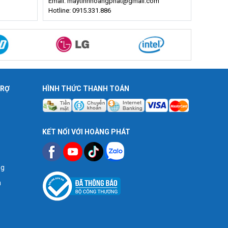
Email: maytinhhoangphat@gmail.com
Hotline: 0915.331.886
TRỢ
HÌNH THỨC THANH TOÁN
KẾT NỐI VỚI HOÀNG PHÁT
ng
n