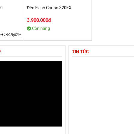
40
Đèn Flash Canon 320EX
3.900.000đ
Còn hàng
hớ 16GB(đến
E
TIN TỨC