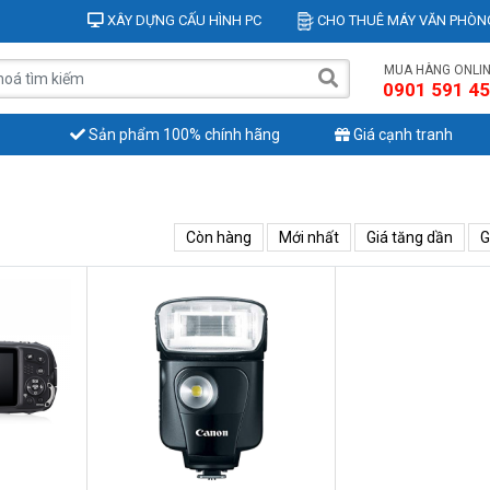
XÂY DỰNG CẤU HÌNH PC
CHO THUÊ MÁY VĂN PHÒN
MUA HÀNG ONLI
0901 591 4
Sản phẩm 100% chính hãng
Giá cạnh tranh
Còn hàng
Mới nhất
Giá tăng dần
G