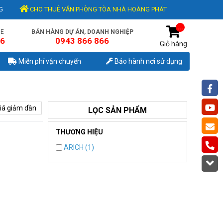
G
CHO THUÊ VĂN PHÒNG TÒA NHÀ HOÀNG PHÁT
...
NE
BÁN HÀNG DỰ ÁN, DOANH NGHIỆP
56
0943 866 866
Giỏ hàng
Miễn phí vận chuyển
Bảo hành nơi sử dụng
iá giảm dần
LỌC SẢN PHẨM
THƯƠNG HIỆU
ARICH (1)