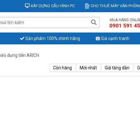
XÂY DỰNG CẤU HÌNH PC
CHO THUÊ MÁY VĂN PHÒN
MUA HÀNG ONLI
0901 591 4
Sản phẩm 100% chính hãng
Giá cạnh tranh
kéo đựng tiền ARICH
Còn hàng
Mới nhất
Giá tăng dần
G