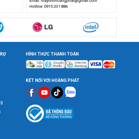
Email: maytinhhoangphat@gmail.com
Hotline: 0915.331.886
TRỢ
HÌNH THỨC THANH TOÁN
KẾT NỐI VỚI HOÀNG PHÁT
ng
n