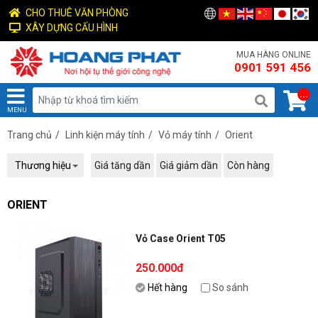
CHO THUÊ VĂN PHÒNG
XÂY DỰNG CẤU HÌNH
MUA HÀNG ONLINE
0901 591 456
...
MENU
Trang chủ
/
Linh kiện máy tính
/
Vỏ máy tính
/
Orient
Thương hiệu
Giá tăng dần
Giá giảm dần
Còn hàng
ORIENT
Vỏ Case Orient T05
250.000đ
Hết hàng
So sánh