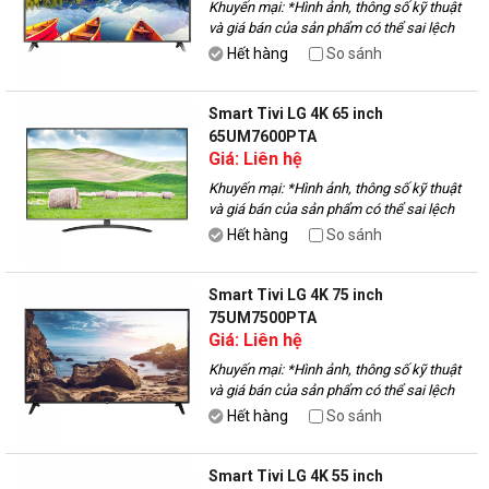
Khuyến mại:
*Hình ảnh, thông số kỹ thuật
và giá bán của sản phẩm có thể sai lệch
với thực tế, vui lòng liên hệ với nhân viên
Hết hàng
So sánh
để được tư vấn.
Smart Tivi LG 4K 65 inch
65UM7600PTA
Giá: Liên hệ
Khuyến mại:
*Hình ảnh, thông số kỹ thuật
và giá bán của sản phẩm có thể sai lệch
với thực tế, vui lòng liên hệ với nhân viên
Hết hàng
So sánh
để được tư vấn.
Smart Tivi LG 4K 75 inch
75UM7500PTA
Giá: Liên hệ
Khuyến mại:
*Hình ảnh, thông số kỹ thuật
và giá bán của sản phẩm có thể sai lệch
với thực tế, vui lòng liên hệ với nhân viên
Hết hàng
So sánh
để được tư vấn.
Smart Tivi LG 4K 55 inch