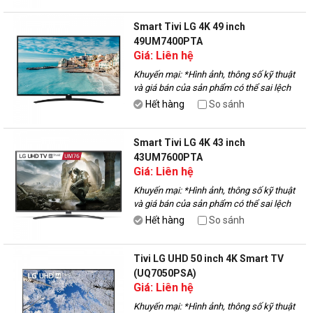
Smart Tivi LG 4K 49 inch
49UM7400PTA
Giá: Liên hệ
Khuyến mại:
*Hình ảnh, thông số kỹ thuật
và giá bán của sản phẩm có thể sai lệch
với thực tế, vui lòng liên hệ với nhân viên
Hết hàng
So sánh
để được tư vấn.
Smart Tivi LG 4K 43 inch
43UM7600PTA
Giá: Liên hệ
Khuyến mại:
*Hình ảnh, thông số kỹ thuật
và giá bán của sản phẩm có thể sai lệch
với thực tế, vui lòng liên hệ với nhân viên
Hết hàng
So sánh
để được tư vấn.
Tivi LG UHD 50 inch 4K Smart TV
(UQ7050PSA)
Giá: Liên hệ
Khuyến mại:
*Hình ảnh, thông số kỹ thuật