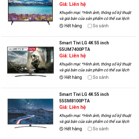
Giá: Liên hệ
Khuyến mại:
*Hình ảnh, thông số kỹ thuật
và giá bán của sản phẩm có thể sai lệch
với thực tế, vui lòng liên hệ với nhân viên
Hết hàng
So sánh
để được tư vấn.
Smart Tivi LG 4K 55 inch
55UM7400PTA
Giá: Liên hệ
Khuyến mại:
*Hình ảnh, thông số kỹ thuật
và giá bán của sản phẩm có thể sai lệch
với thực tế, vui lòng liên hệ với nhân viên
Hết hàng
So sánh
để được tư vấn.
Smart Tivi LG 4K 55 inch
55SM8100PTA
Giá: Liên hệ
Khuyến mại:
*Hình ảnh, thông số kỹ thuật
và giá bán của sản phẩm có thể sai lệch
với thực tế, vui lòng liên hệ với nhân viên
Hết hàng
So sánh
để được tư vấn.