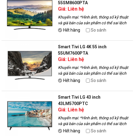
55SM8600PTA
Giá: Liên hệ
Khuyến mại:
*Hình ảnh, thông số kỹ thuật
và giá bán của sản phẩm có thể sai lệch
với thực tế, vui lòng liên hệ với nhân viên
Hết hàng
So sánh
để được tư vấn.
Smart Tivi LG 4K 55 inch
55UM7600PTA
Giá: Liên hệ
Khuyến mại:
*Hình ảnh, thông số kỹ thuật
và giá bán của sản phẩm có thể sai lệch
với thực tế, vui lòng liên hệ với nhân viên
Hết hàng
So sánh
để được tư vấn.
Smart Tivi LG 43 inch
43LM5700PTC
Giá: Liên hệ
Khuyến mại:
*Hình ảnh, thông số kỹ thuật
và giá bán của sản phẩm có thể sai lệch
với thực tế, vui lòng liên hệ với nhân viên
Hết hàng
So sánh
để được tư vấn.