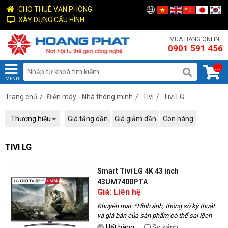
CHO THUÊ VĂN PHÒNG
XÂY DỰNG CẤU HÌNH
MUA HÀNG ONLINE
0901 591 456
...
MENU
Trang chủ
/
Điện máy - Nhà thông minh
/
Tivi
/
Tivi LG
Thương hiệu
Giá tăng dần
Giá giảm dần
Còn hàng
TIVI LG
Smart Tivi LG 4K 43 inch
43UM7400PTA
Giá: Liên hệ
Khuyến mại:
*Hình ảnh, thông số kỹ thuật
và giá bán của sản phẩm có thể sai lệch
với thực tế, vui lòng liên hệ với nhân viên
Hết hàng
So sánh