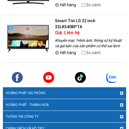
với thực tế, vui lòng liên hệ với nhân viên
Hết hàng
So sánh
để được tư vấn.
Smart Tivi LG 32 inch
32LK540BPTA
Giá: Liên hệ
Khuyến mại:
*Hình ảnh, thông số kỹ thuật
và giá bán của sản phẩm có thể sai lệch
với thực tế, vui lòng liên hệ với nhân viên
Hết hàng
So sánh
để được tư vấn.
HOÀNG PHÁT HẢI PHÒNG
HOÀNG PHÁT - THANH HÓA
THÔNG TIN CÔNG TY
CHÍNH SÁCH VÀ HỖ TRỢ