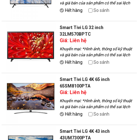
và giá bán của sản phẩm có thể sai lệch
với thực tế, vui lòng liên hệ với nhân viên
Hết hàng
So sánh
để được tư vấn.
Smart Tivi LG 32 inch
32LM570BPTC
Giá: Liên hệ
Khuyến mại:
*Hình ảnh, thông số kỹ thuật
và giá bán của sản phẩm có thể sai lệch
với thực tế, vui lòng liên hệ với nhân viên
Hết hàng
So sánh
để được tư vấn.
Smart Tivi LG 4K 65 inch
65SM8100PTA
Giá: Liên hệ
Khuyến mại:
*Hình ảnh, thông số kỹ thuật
và giá bán của sản phẩm có thể sai lệch
với thực tế, vui lòng liên hệ với nhân viên
Hết hàng
So sánh
để được tư vấn.
Smart Tivi LG 4K 43 inch
43UM7300PTA