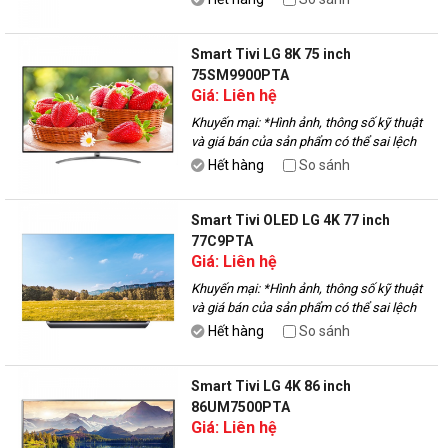
để được tư vấn.
Smart Tivi LG 8K 75 inch
75SM9900PTA
Giá: Liên hệ
Khuyến mại:
*Hình ảnh, thông số kỹ thuật
và giá bán của sản phẩm có thể sai lệch
với thực tế, vui lòng liên hệ với nhân viên
Hết hàng
So sánh
để được tư vấn.
Smart Tivi OLED LG 4K 77 inch
77C9PTA
Giá: Liên hệ
Khuyến mại:
*Hình ảnh, thông số kỹ thuật
và giá bán của sản phẩm có thể sai lệch
với thực tế, vui lòng liên hệ với nhân viên
Hết hàng
So sánh
để được tư vấn.
Smart Tivi LG 4K 86 inch
86UM7500PTA
Giá: Liên hệ