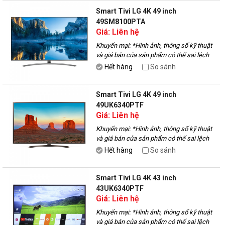
Smart Tivi LG 4K 49 inch
49SM8100PTA
Giá: Liên hệ
Khuyến mại:
*Hình ảnh, thông số kỹ thuật
và giá bán của sản phẩm có thể sai lệch
với thực tế, vui lòng liên hệ với nhân viên
Hết hàng
So sánh
để được tư vấn.
Smart Tivi LG 4K 49 inch
49UK6340PTF
Giá: Liên hệ
Khuyến mại:
*Hình ảnh, thông số kỹ thuật
và giá bán của sản phẩm có thể sai lệch
với thực tế, vui lòng liên hệ với nhân viên
Hết hàng
So sánh
để được tư vấn.
Smart Tivi LG 4K 43 inch
43UK6340PTF
Giá: Liên hệ
Khuyến mại:
*Hình ảnh, thông số kỹ thuật
và giá bán của sản phẩm có thể sai lệch