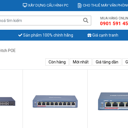
XÂY DỰNG CẤU HÌNH PC
CHO THUÊ MÁY VĂN PHÒN
MUA HÀNG ONLI
0901 591 4
Sản phẩm 100% chính hãng
Giá cạnh tranh
itch POE
Còn hàng
Mới nhất
Giá tăng dần
G