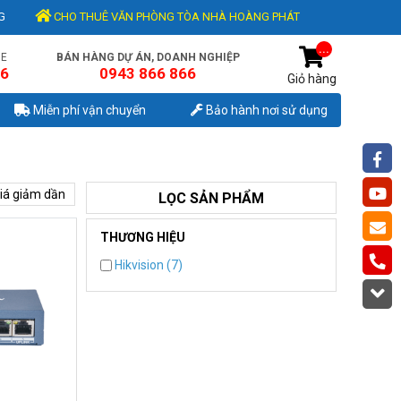
G
CHO THUÊ VĂN PHÒNG TÒA NHÀ HOÀNG PHÁT
...
NE
BÁN HÀNG DỰ ÁN, DOANH NGHIỆP
56
0943 866 866
Giỏ hàng
Miễn phí vận chuyển
Bảo hành nơi sử dụng
iá giảm dần
LỌC SẢN PHẨM
THƯƠNG HIỆU
Hikvision (7)