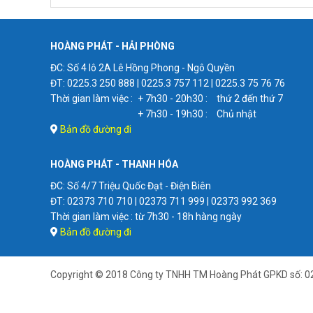
HOÀNG PHÁT - HẢI PHÒNG
ĐC: Số 4 lô 2A Lê Hồng Phong - Ngô Quyền
ĐT: 0225.3 250 888 | 0225.3 757 112 | 0225.3 75 76 76
Thời gian làm việc :
+ 7h30 - 20h30 :
thứ 2 đến thứ 7
+ 7h30 - 19h30 :
Chủ nhật
Bản đồ đường đi
HOÀNG PHÁT - THANH HÓA
ĐC: Số 4/7 Triệu Quốc Đạt - Điện Biên
ĐT: 02373 710 710 | 02373 711 999 | 02373 992 369
Thời gian làm việc : từ 7h30 - 18h hàng ngày
Bản đồ đường đi
Copyright © 2018 Công ty TNHH TM Hoàng Phát GPKD số: 0