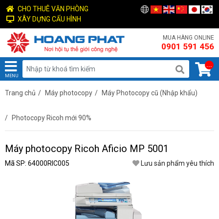
CHO THUÊ VĂN PHÒNG
XÂY DỰNG CẤU HÌNH
MUA HÀNG ONLINE
0901 591 456
...
MENU
Trang chủ
/
Máy photocopy
/
Máy Photocopy cũ (Nhập khẩu)
/
Photocopy Ricoh mới 90%
Máy photocopy Ricoh Aficio MP 5001
Mã SP: 64000RIC005
Lưu sản phẩm yêu thích