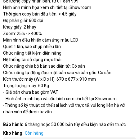
Số lượng copy nhân bản: từ 01 đến 999
Hình ảnh minh họa xem chi tiết tại Showroom
Thời gian copy bản đầu tiên: < 4.5 giây
Độ phân giải: 600 dpi
Khay giấy: 2 khay
Zoom: 25% -> 400%
Màn hình điều khiển cảm ứng màu LCD
Quét 1 lần, sao chụp nhiều lần
Chức năng tiết kiệm điện năng
Hệ thống tái sử dụng mực thải
Chức năng chia bộ bản sao điện tử: Có sẵn
Chức năng tự động đảo mặt bản sao và bản gốc: Có sẵn
Kích thước máy (W x D x H): 670 x 677 x 910 mm
Trọng lượng máy: 60 Kg
- Giá bán chưa bao gồm VAT
- Hình ảnh minh họa và cấu hình xem chi tiết tại Showroom
-Thông số kỹ thuật có thể sai lệch với thực tế, vui lòng liên hệ với
nhân viên để được tư vấn.
Bảo hành:
6 tháng hoặc 50.000 bản tùy điều kiện nào đến trước
Kho hàng:
Còn hàng