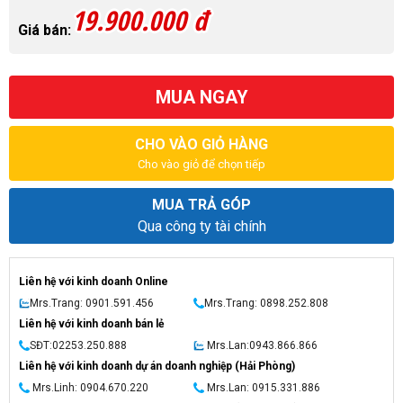
19.900.000 đ
Giá bán:
MUA NGAY
CHO VÀO GIỎ HÀNG
Cho vào giỏ để chọn tiếp
MUA TRẢ GÓP
Qua công ty tài chính
Liên hệ với kinh doanh Online
Mrs.Trang: 0901.591.456
Mrs.Trang: 0898.252.808
Liên hệ với kinh doanh bán lẻ
SĐT:02253.250.888
Mrs.Lan:0943.866.866
Liên hệ với kinh doanh dự án doanh nghiệp (Hải Phòng)
Mrs.Linh: 0904.670.220
Mrs.Lan: 0915.331.886