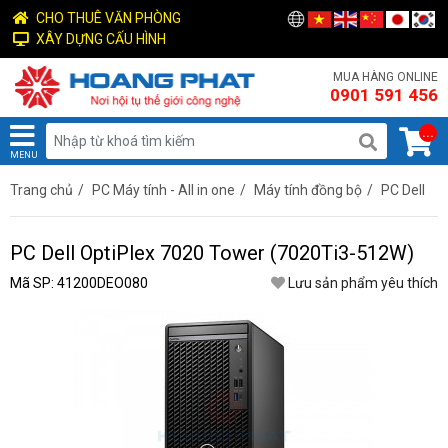
CHO THUÊ VĂN PHÒNG
XÂY DỰNG CẤU HÌNH
MUA HÀNG ONLINE
0901 591 456
...
MENU
Trang chủ
/
PC Máy tính - All in one
/
Máy tính đồng bộ
/
PC Dell
PC Dell OptiPlex 7020 Tower (7020Ti3-512W)
Mã SP: 41200DEO080
Lưu sản phẩm yêu thích