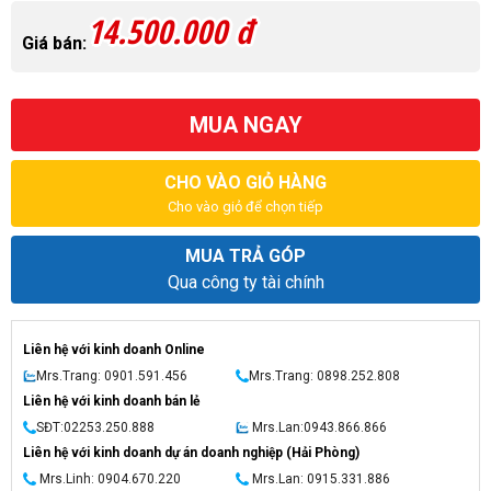
14.500.000 đ
Giá bán:
MUA NGAY
CHO VÀO GIỎ HÀNG
Cho vào giỏ để chọn tiếp
MUA TRẢ GÓP
Qua công ty tài chính
Liên hệ với kinh doanh Online
Mrs.Trang: 0901.591.456
Mrs.Trang: 0898.252.808
Liên hệ với kinh doanh bán lẻ
SĐT:02253.250.888
Mrs.Lan:0943.866.866
Liên hệ với kinh doanh dự án doanh nghiệp (Hải Phòng)
Mrs.Linh: 0904.670.220
Mrs.Lan: 0915.331.886