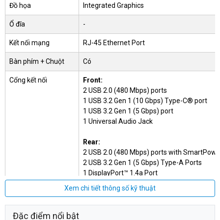
Đồ họa
Integrated Graphics
Ổ đĩa
-
Kết nối mạng
RJ-45 Ethernet Port
Bàn phím + Chuột
Có
Cổng kết nối
Front:
2 USB 2.0 (480 Mbps) ports
1 USB 3.2 Gen 1 (10 Gbps) Type-C® port
1 USB 3.2 Gen 1 (5 Gbps) port
1 Universal Audio Jack
Rear:
2 USB 2.0 (480 Mbps) ports with SmartPowe
2 USB 3.2 Gen 1 (5 Gbps) Type-A Ports
1 DisplayPort™ 1.4a Port
1 RJ-45 (1 Gbps) Ethernet Port
Xem chi tiết thông số kỹ thuật
Hệ điều hành
Windows 11 Home
Đặc điểm nổi bật