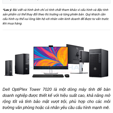
Kích thước
Height: 12.77 in. (324.30 mm)
Width: 6.06 in. (154.00 mm)
*
Lưu ý:
Bài viết và hình ảnh chỉ có tính chất tham khảo vì cấu hình và đặc tính
Depth: 11.50 in. (292.20 mm)
sản phẩm có thể thay đổi theo thị trường và từng phiên bản. Quý khách cần
cấu hình cụ thể vui lòng liên hệ với nhân viên kinh doanh để được tư vấn trước
khi mua hàng.
Dell OptiPlex Tower 7020 là một dòng máy tính để bàn
doanh nghiệp được thiết kế với hiệu suất cao, khả năng mở
rộng tốt và tính bảo mật vượt trội, phù hợp cho các môi
trường văn phòng hoặc cá nhân yêu cầu cấu hình mạnh mẽ.