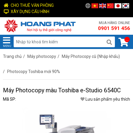
CHO THUÊ VĂN PHÒNG
XÂY DỰNG CẤU HÌNH
MUA HÀNG ONLINE
0901 591 456
...
MENU
Trang chủ
/
Máy photocopy
/
Máy Photocopy cũ (Nhập khẩu)
/
Photocopy Toshiba mới 90%
Máy Photocopy màu Toshiba e-Studio 6540C
Mã SP:
Lưu sản phẩm yêu thích