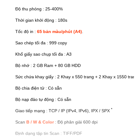
Độ thu phóng : 25-400%
Thời gian khởi động : 180s
Tốc độ in :
65 bản màu/phút (A4)
.
Sao chép tối đa : 999 copy
Khổ giấy sao chụp tối đa : A3
Bộ nhớ : 2 GB Ram + 80 GB HDD
Sức chứa khay giấy : 2 Khay x 550 trang + 2 Khay x 1550 trang,
Bộ chia điện tử : Có sẵn
Bộ nạp đảo tự động : Có sẵn
*
Giao tiếp mạng : TCP / IP (IPv4, IPv6), IPX / SPX
Scan
B / W & Color
: Độ phân giải 600 dpi
Định dạng tập tin Scan : TIFF/PDF