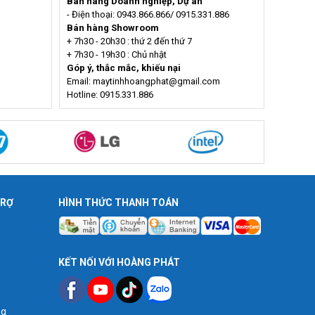
Bán hàng Doanh nghiệp, Dự án
- Điện thoại: 0943.866.866/ 0915.331.886
Bán hàng Showroom
+ 7h30 - 20h30 : thứ 2 đến thứ 7
+ 7h30 - 19h30 : Chủ nhật
Góp ý, thắc mắc, khiếu nại
Email: maytinhhoangphat@gmail.com
Hotline: 0915.331.886
TRỢ
HÌNH THỨC THANH TOÁN
KẾT NỐI VỚI HOÀNG PHÁT
ng