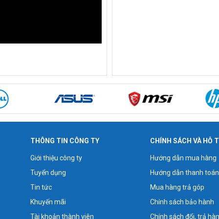
THÔNG TIN CÔNG TY
CHÍNH SÁCH VÀ HỖ 
Giới thiệu công ty
Hướng dẫn mua hàng
Tuyển dụng
Hướng dẫn thanh toán
Tin tức
Mua hàng trả góp
Khuyến mãi
Chính sách bảo hành
Tài khoản thành viên
Chính sách đổi, trả hà