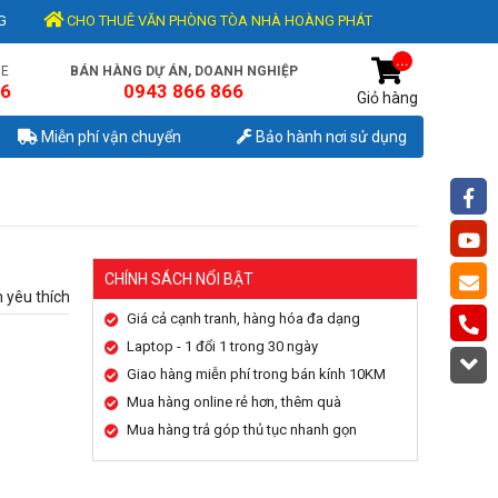
G
CHO THUÊ VĂN PHÒNG TÒA NHÀ HOÀNG PHÁT
...
NE
BÁN HÀNG DỰ ÁN, DOANH NGHIỆP
56
0943 866 866
Giỏ hàng
Miễn phí vận chuyển
Bảo hành nơi sử dụng
CHÍNH SÁCH NỔI BẬT
 yêu thích
Giá cả cạnh tranh, hàng hóa đa dạng
Laptop - 1 đổi 1 trong 30 ngày
Giao hàng miễn phí trong bán kính 10KM
Mua hàng online rẻ hơn, thêm quà
Mua hàng trả góp thủ tục nhanh gọn