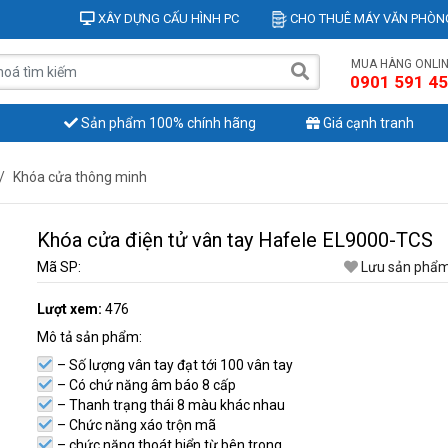
XÂY DỰNG CẤU HÌNH PC
CHO THUÊ MÁY VĂN PHÒN
MUA HÀNG ONLI
0901 591 4
Sản phẩm 100% chính hãng
Giá cạnh tranh
/
Khóa cửa thông minh
Khóa cửa điện tử vân tay Hafele EL9000-TCS
Mã SP:
Lưu sản phẩm
Lượt xem:
476
Mô tả sản phẩm:
– Số lượng vân tay đạt tới 100 vân tay
– Có chứ năng âm báo 8 cấp
– Thanh trạng thái 8 màu khác nhau
– Chức năng xáo trộn mã
– chức năng thoát hiển từ bên trong