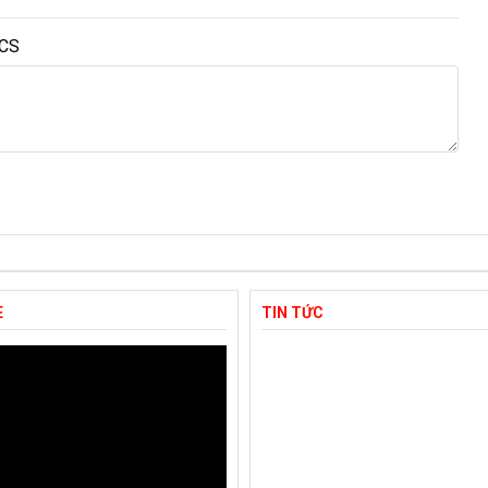
TCS
E
TIN TỨC