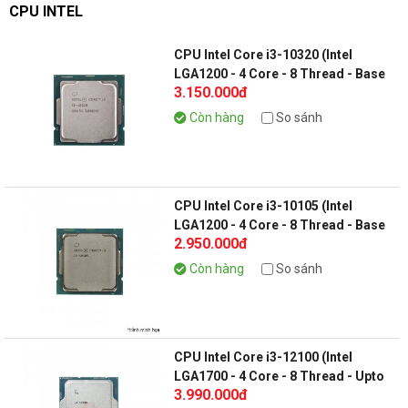
CPU INTEL
CPU Intel Core i3-10320 (Intel
LGA1200 - 4 Core - 8 Thread - Base
3.150.000đ
3.8Ghz - Turbo 4.6Ghz - Cache
8MB) (Tray không Fan)
Còn hàng
So sánh
CPU Intel Core i3-10105 (Intel
LGA1200 - 4 Core - 8 Thread - Base
2.950.000đ
3.7Ghz- Turbo 4.4Ghz - Cache 6MB)
(Tray không fan)
Còn hàng
So sánh
CPU Intel Core i3-12100 (Intel
LGA1700 - 4 Core - 8 Thread - Upto
3.990.000đ
4.3Ghz - Cache 12MB) Tray không