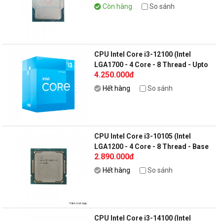
fan
Còn hàng
So sánh
CPU Intel Core i3-12100 (Intel
LGA1700 - 4 Core - 8 Thread - Upto
4.250.000đ
4.3Ghz - Cache 12MB)
Hết hàng
So sánh
CPU Intel Core i3-10105 (Intel
LGA1200 - 4 Core - 8 Thread - Base
2.890.000đ
3.7Ghz- Turbo 4.4Ghz - Cache 6MB)
(Tray + Tản nhiệt)
Hết hàng
So sánh
CPU Intel Core i3-14100 (Intel