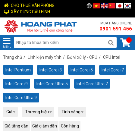
CHO THUÊ VĂN PHÒNG
XÂY DỰNG CẤU HÌNH
MUA HÀNG ONLINE
0901 591 456
...
MENU
Trang chủ
/
Linh kiện máy tính
/
Bộ vi xử lý - CPU
/
CPU Intel
Intel Pentium
Intel Core i3
Intel Core i5
Intel Core i7
Intel Core i9
Intel Core Ultra 5
Intel Core Ultra 7
Intel Core Ultra 9
Giá
Thương hiệu
Tính năng
Giá tăng dần
Giá giảm dần
Còn hàng