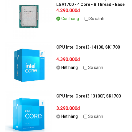
LGA1700 - 4 Core - 8 Thread - Base
4.290.000đ
3.5Ghz - Turbo 4.7Ghz - Cache
12MB) (Tray không tản nhiệt)
Còn hàng
So sánh
CPU Intel Core i3-14100, SK1700
4.390.000đ
Hết hàng
So sánh
CPU Intel Core i3 13100F, SK1700
3.290.000đ
Hết hàng
So sánh