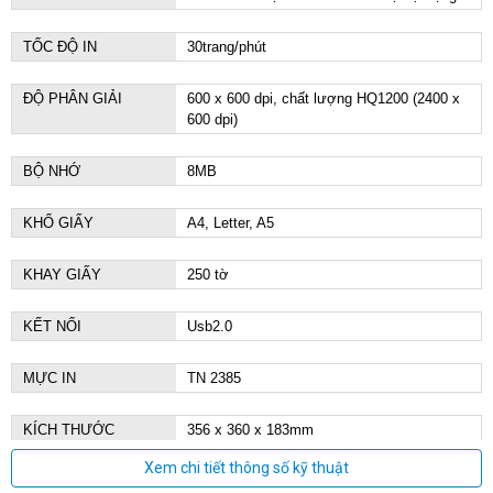
TỐC ĐỘ IN
30trang/phút
ĐỘ PHÂN GIẢI
600 x 600 dpi, chất lượng HQ1200 (2400 x
600 dpi)
BỘ NHỚ
8MB
KHỔ GIẤY
A4, Letter, A5
KHAY GIẤY
250 tờ
KẾT NỐI
Usb2.0
MỰC IN
TN 2385
KÍCH THƯỚC
356 x 360 x 183mm
TRỌNG LƯỢNG
7.9kg
Xem chi tiết thông số kỹ thuật