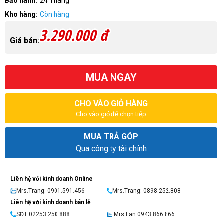
Bảo hành:
24 Tháng
Kho hàng:
Còn hàng
3.290.000 đ
Giá bán:
MUA NGAY
CHO VÀO GIỎ HÀNG
Cho vào giỏ để chọn tiếp
MUA TRẢ GÓP
Qua công ty tài chính
Liên hệ với kinh doanh Online
Mrs.Trang: 0901.591.456
Mrs.Trang: 0898.252.808
Liên hệ với kinh doanh bán lẻ
SĐT:02253.250.888
Mrs.Lan:0943.866.866