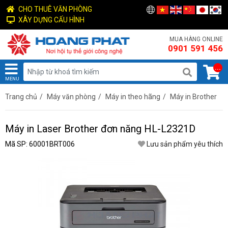
CHO THUÊ VĂN PHÒNG
XÂY DỰNG CẤU HÌNH
MUA HÀNG ONLINE
0901 591 456
...
MENU
Trang chủ
/
Máy văn phòng
/
Máy in theo hãng
/
Máy in Brother
Máy in Laser Brother đơn năng HL-L2321D
Mã SP: 60001BRT006
Lưu sản phẩm yêu thích