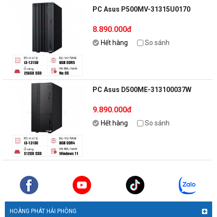
PC Asus P500MV-31315U0170
8.890.000đ
Hết hàng
So sánh
PC Asus D500ME-313100037W
9.890.000đ
Hết hàng
So sánh
HOÀNG PHÁT HẢI PHÒNG