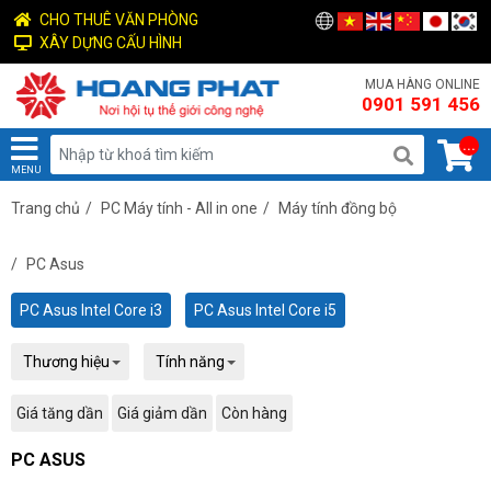
CHO THUÊ VĂN PHÒNG
XÂY DỰNG CẤU HÌNH
MUA HÀNG ONLINE
0901 591 456
...
MENU
Trang chủ
/
PC Máy tính - All in one
/
Máy tính đồng bộ
/
PC Asus
PC Asus Intel Core i3
PC Asus Intel Core i5
Thương hiệu
Tính năng
Giá tăng dần
Giá giảm dần
Còn hàng
PC ASUS