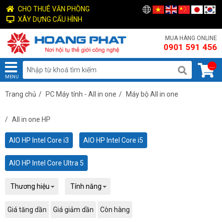
CHO THUÊ VĂN PHÒNG
XÂY DỰNG CẤU HÌNH
MUA HÀNG ONLINE
0901 591 456
...
MENU
Trang chủ
/
PC Máy tính - All in one
/
Máy bộ All in one
/
All in one HP
AIO HP Intel Core i3
AIO HP Intel Core i5
AIO HP Intel Core Ultra 5
Thương hiệu
Tính năng
Giá tăng dần
Giá giảm dần
Còn hàng