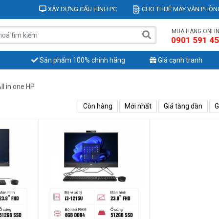
XÂY DỰNG CẤU HÌNH PC
CHO THUÊ MÁY VĂN PHÒN
MUA HÀNG ONLI
0901 591 4
Sản phẩm 100% chính hãng
Giá cạnh tranh
ll in one HP
Còn hàng
Mới nhất
Giá tăng dần
G