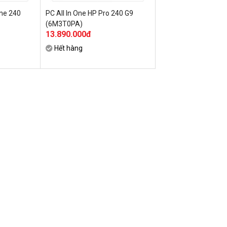
One 240
PC All In One HP Pro 240 G9
(6M3T0PA)
13.890.000đ
Hết hàng