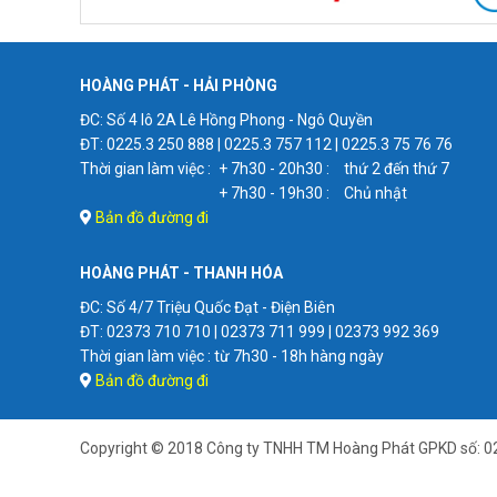
HOÀNG PHÁT - HẢI PHÒNG
ĐC: Số 4 lô 2A Lê Hồng Phong - Ngô Quyền
ĐT: 0225.3 250 888 | 0225.3 757 112 | 0225.3 75 76 76
Thời gian làm việc :
+ 7h30 - 20h30 :
thứ 2 đến thứ 7
+ 7h30 - 19h30 :
Chủ nhật
Bản đồ đường đi
HOÀNG PHÁT - THANH HÓA
ĐC: Số 4/7 Triệu Quốc Đạt - Điện Biên
ĐT: 02373 710 710 | 02373 711 999 | 02373 992 369
Thời gian làm việc : từ 7h30 - 18h hàng ngày
Bản đồ đường đi
Copyright © 2018 Công ty TNHH TM Hoàng Phát GPKD số: 0