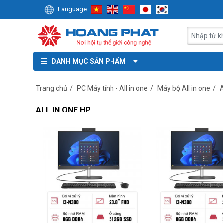
Language
DANH MỤC SẢN PHẨM
Trang chủ
/
PC Máy tính - All in one
/
Máy bộ All in one
/
A
ALL IN ONE HP