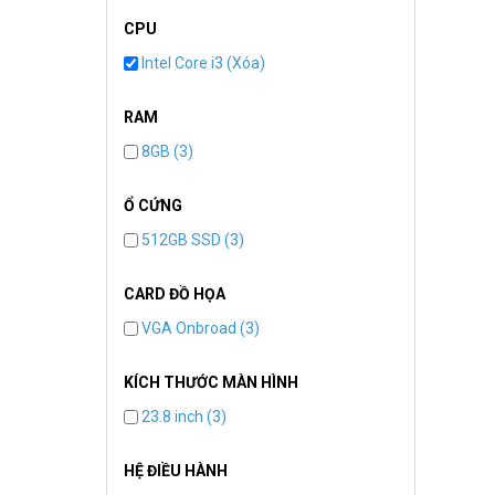
CPU
Intel Core i3 (Xóa)
RAM
8GB (3)
Ổ CỨNG
512GB SSD (3)
CARD ĐỒ HỌA
VGA Onbroad (3)
KÍCH THƯỚC MÀN HÌNH
23.8 inch (3)
HỆ ĐIỀU HÀNH