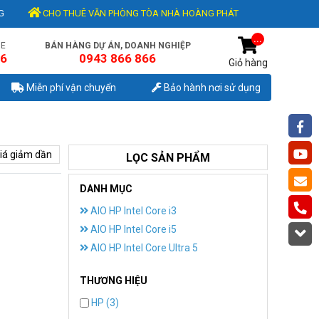
G
CHO THUÊ VĂN PHÒNG TÒA NHÀ HOÀNG PHÁT
...
NE
BÁN HÀNG DỰ ÁN, DOANH NGHIỆP
56
0943 866 866
Giỏ hàng
Miễn phí vận chuyển
Bảo hành nơi sử dụng
iá giảm dần
LỌC SẢN PHẨM
DANH MỤC
AIO HP Intel Core i3
AIO HP Intel Core i5
AIO HP Intel Core Ultra 5
THƯƠNG HIỆU
HP (3)