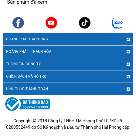
Sản phẩm đã xem
Dung lượng lưu trữ lớn hơn
HOÀNG PHÁT HẢI PHÒNG
Mở rộng thư viện kỹ thuật số cùng các mức dung lượng cao
2
HOÀNG PHÁT - THANH HÓA
lên đến 2 TB
để lưu giữ những khoảnh khắc trân quý trong
cuộc sống.
THÔNG TIN CÔNG TY
CHÍNH SÁCH VÀ HỖ TRỢ
HÌNH THỨC THANH TOÁN
Hỗ trợ USB 3.2 Gen 2
Copyright © 2018 Công ty TNHH TM Hoàng Phát GPKD số:
1
Đạt tốc độ đọc/ghi tối đa 1.050 MB/giây
cùng với khả năng
0200552449 do Sở Kế hoạch và Đầu tư Thành phố Hải Phòng cấp.
tương thích ngược với USB 3.2 Gen 1 giúp đảm bảo dễ