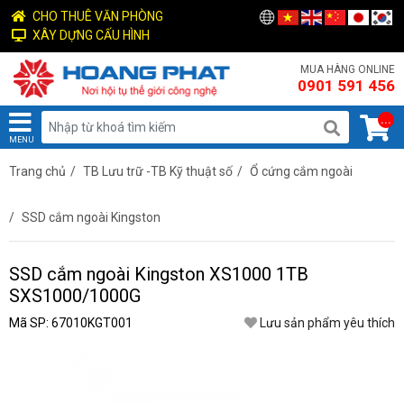
CHO THUÊ VĂN PHÒNG
XÂY DỰNG CẤU HÌNH
MUA HÀNG ONLINE
0901 591 456
...
MENU
Trang chủ
/
TB Lưu trữ -TB Kỹ thuật số
/
Ổ cứng cắm ngoài
/
SSD cắm ngoài Kingston
SSD cắm ngoài Kingston XS1000 1TB
SXS1000/1000G
Mã SP: 67010KGT001
Lưu sản phẩm yêu thích