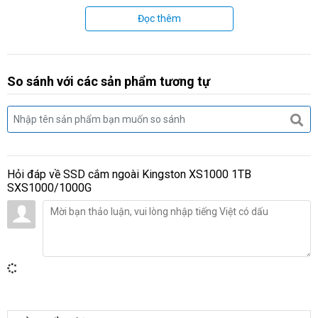
Đọc thêm
Tiện lợi khi di chuyển
Với thiết kế nhỏ gọn và nặng chưa đến 29 gam, ổ SSD màu
đen bóng bẩy này có thể nằm gọn trong lòng bàn tay bạn,
giúp bạn dễ dàng mang theo tập tin bên mình mọi lúc, mọi
So sánh với các sản phẩm tương tự
nơi.
Hỏi đáp về
SSD cắm ngoài Kingston XS1000 1TB
SXS1000/1000G
Phương tiện sao lưu đáng tin cậy
Mang cả thế giới bên mình. Truyền và lưu trữ tài liệu, ảnh và
video dung lượng lớn mà không bị gián đoạn.