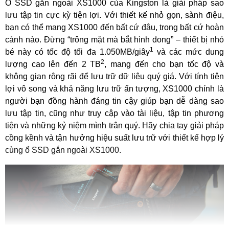
Ổ SSD gắn ngoài XS1000 của Kingston là giải pháp sao
lưu tập tin cực kỳ tiện lợi. Với thiết kế nhỏ gọn, sành điệu,
bạn có thể mang XS1000 đến bất cứ đâu, trong bất cứ hoàn
cảnh nào. Đừng “trông mặt mà bắt hình dong” – thiết bị nhỏ
1
bé này có tốc độ tối đa 1.050MB/giây
và các mức dung
2
lượng cao lên đến 2 TB
, mang đến cho bạn tốc độ và
không gian rộng rãi để lưu trữ dữ liệu quý giá. Với tính tiện
lợi vô song và khả năng lưu trữ ấn tượng, XS1000 chính là
người bạn đồng hành đáng tin cậy giúp bạn dễ dàng sao
lưu tập tin, cũng như truy cập vào tài liệu, tập tin phương
tiện và những kỷ niệm mình trân quý. Hãy chia tay giải pháp
cồng kềnh và tận hưởng hiệu suất lưu trữ với thiết kế hợp lý
cùng ổ SSD gắn ngoài XS1000.