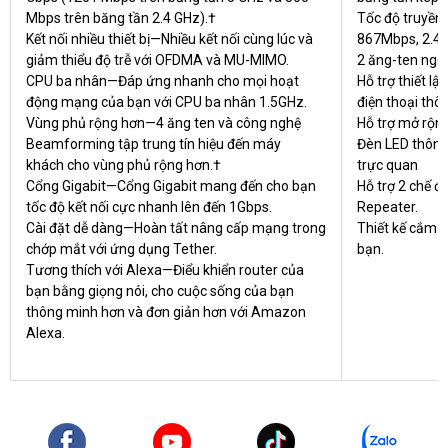
Mbps trên băng tần 2.4 GHz).†
Tốc độ truyền 
Kết nối nhiều thiết bị—Nhiều kết nối cùng lúc và
867Mbps, 2.4
giảm thiểu độ trễ với OFDMA và MU-MIMO.
2 ăng-ten ngo
CPU ba nhân—Đáp ứng nhanh cho mọi hoạt
Hỗ trợ thiết l
động mạng của bạn với CPU ba nhân 1.5GHz.
điện thoại thô
Vùng phủ rộng hơn—4 ăng ten và công nghệ
Hỗ trợ mở rộn
Beamforming tập trung tín hiệu đến máy
Đèn LED thông 
khách cho vùng phủ rộng hơn.†
trực quan
Cổng Gigabit—Cổng Gigabit mang đến cho bạn
Hỗ trợ 2 chế đ
tốc độ kết nối cực nhanh lên đến 1Gbps.
Repeater.
Cài đặt dễ dàng—Hoàn tất nâng cấp mạng trong
Thiết kế cắm t
chớp mắt với ứng dụng Tether.
bạn.
Tương thích với Alexa—Điểu khiển router của
bạn bằng giọng nói, cho cuộc sống của bạn
thông minh hơn và đơn giản hơn với Amazon
Alexa.