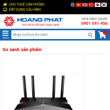
CHO THUÊ VĂN PHÒNG
XÂY DỰNG CẤU HÌNH
MUA HÀNG ONLINE
0901 591 456
...
MENU
So sánh sản phẩm