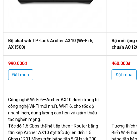
Bộ phát wifi TP-Link Archer AX10 (Wi-Fi 6,
Bộ mở rộng só
AX1500)
chuẩn AC120
990.000đ
460.000đ
Đặt mua
Đặt mua
Công nghệ Wi-Fi 6—Archer AX10 được trang bị
công nghệ Wi-Fi mới nhất, Wi-Fi 6, cho tốc độ
nhanh hơn, dung lượng cao hơn và giảm thiểu
tắc nghẽn mạng.
Tốc độ 1.5 Gbps thế hệ tiếp theo—Router băng
Tương thích vớ
tần kép Archer AX10 đạt tốc độ lên đến 1.5
Biến Wi-Fi băn
Gbps (1201 Mbps trên băng tần 5 GHz và 300
băng tần kép.