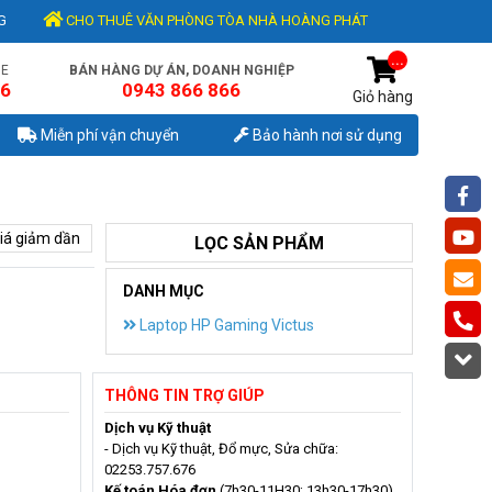
G
CHO THUÊ VĂN PHÒNG TÒA NHÀ HOÀNG PHÁT
...
NE
BÁN HÀNG DỰ ÁN, DOANH NGHIỆP
56
0943 866 866
Giỏ hàng
Miễn phí vận chuyển
Bảo hành nơi sử dụng
iá giảm dần
LỌC SẢN PHẨM
DANH MỤC
Laptop HP Gaming Victus
THÔNG TIN TRỢ GIÚP
Dịch vụ Kỹ thuật
- Dịch vụ Kỹ thuật, Đổ mực, Sửa chữa:
02253.757.676
Kế toán Hóa đơn
(7h30-11H30; 13h30-17h30)