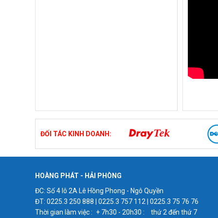
ĐỐI TÁC KINH DOANH:
HOÀNG PHÁT - HẢI PHÒNG
ĐC: Số 4 lô 2A Lê Hồng Phong - Ngô Quyền
ĐT: 0225.3 250 888 | 0225.3 757 112 | 0225.3 75 76 76
Thời gian làm việc :
+ 7h30 - 20h30 :
thứ 2 đến thứ 7