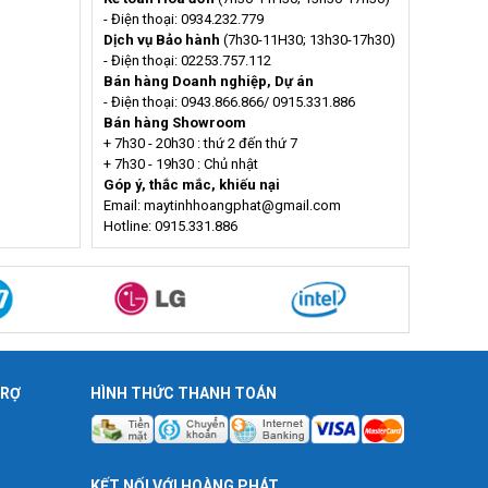
- Điện thoại: 0934.232.779
Dịch vụ Bảo hành
(7h30-11H30; 13h30-17h30)
- Điện thoại: 02253.757.112
Bán hàng Doanh nghiệp, Dự án
- Điện thoại: 0943.866.866/ 0915.331.886
Bán hàng Showroom
+ 7h30 - 20h30 : thứ 2 đến thứ 7
+ 7h30 - 19h30 : Chủ nhật
Góp ý, thắc mắc, khiếu nại
Email: maytinhhoangphat@gmail.com
Hotline: 0915.331.886
TRỢ
HÌNH THỨC THANH TOÁN
KẾT NỐI VỚI HOÀNG PHÁT