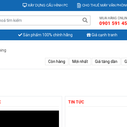
XÂY DỰNG CẤU HÌNH PC
CHO THUÊ MÁY VĂN PHÒN
MUA HÀNG ONLI
0901 591 4
Sản phẩm 100% chính hãng
Giá cạnh tranh
ing
Còn hàng
Mới nhất
Giá tăng dần
G
E
TIN TỨC