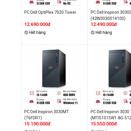
PC Dell OptiPlex 7020 Tower
PC Dell Inspiron 3030
(42IN3030S14100)
12.690.000đ
12.490.000đ
Hết hàng
Hết hàng
PC Dell Inspiron 3030MT
PC Dell Inspiron 3030
(T6FDR1)
(MTI51015W1-8G-512
15.190.000đ
15.550.000đ