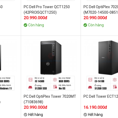
50
PC Dell Pro Tower QCT1250
PC Dell OptiPlex 70
(42PROI5QCT1250)
(M7020-14500-085
20.990.000đ
20.990.000đ
Còn hàng
Còn hàng
PC Dell OptiPlex Tower 7020MT
PC Dell Tower ECT1
)
(71083698)
20.990.000đ
16.190.000đ
Hết hàng
Hết hàng