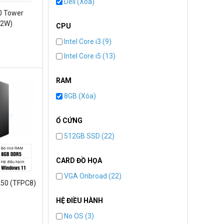
Dell (Xóa)
20 Tower
12W)
CPU
Intel Core i3 (9)
Intel Core i5 (13)
RAM
8GB (Xóa)
Ổ CỨNG
512GB SSD (22)
CARD ĐỒ HỌA
VGA Onbroad (22)
250 (TFPC8)
HỆ ĐIỀU HÀNH
No OS (3)