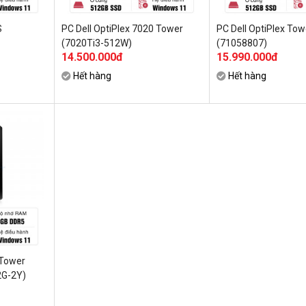
S
PC Dell OptiPlex 7020 Tower
PC Dell OptiPlex To
(7020Ti3-512W)
(71058807)
14.500.000đ
15.990.000đ
Hết hàng
Hết hàng
 Tower
G-2Y)