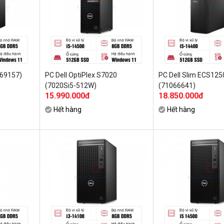
069157)
PC Dell OptiPlex S7020
PC Dell Slim ECS125
(7020Si5-512W)
(71066641)
15.990.000đ
18.850.000đ
Hết hàng
Hết hàng