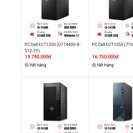
PC Dell ECT1250 (DT14400-8-
PC Dell ECT1250 (71
512-2Y)
19.790.000đ
16.750.000đ
Hết hàng
Hết hàng