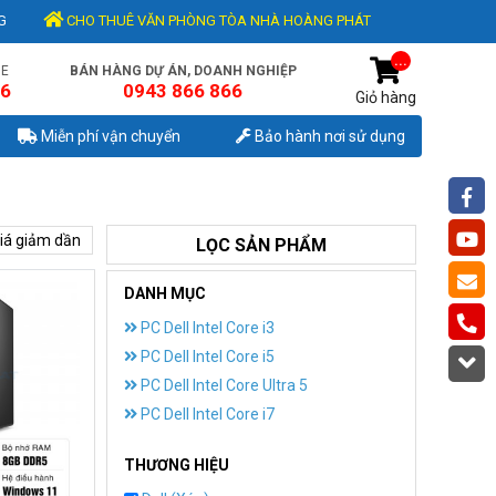
G
CHO THUÊ VĂN PHÒNG TÒA NHÀ HOÀNG PHÁT
...
NE
BÁN HÀNG DỰ ÁN, DOANH NGHIỆP
56
0943 866 866
Giỏ hàng
Miễn phí vận chuyển
Bảo hành nơi sử dụng
iá giảm dần
LỌC SẢN PHẨM
DANH MỤC
PC Dell Intel Core i3
PC Dell Intel Core i5
PC Dell Intel Core Ultra 5
PC Dell Intel Core i7
THƯƠNG HIỆU