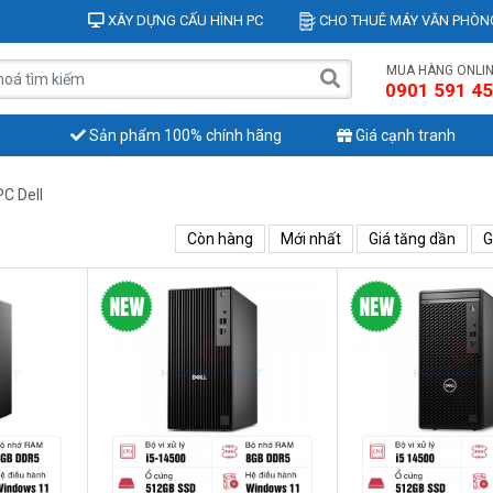
XÂY DỰNG CẤU HÌNH PC
CHO THUÊ MÁY VĂN PHÒN
MUA HÀNG ONLI
0901 591 4
Sản phẩm 100% chính hãng
Giá cạnh tranh
PC Dell
Còn hàng
Mới nhất
Giá tăng dần
G