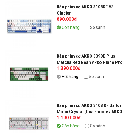
Bàn phím cơ AKKO 3108RF V3
Glacier
890.000đ
Còn hàng
So sánh
Bàn phím cơ AKKO 3098B Plus
Matcha Red Bean Akko Piano Pro
1.390.000đ
Hết hàng
So sánh
Bàn phím cơ AKKO 3108 RF Sailor
Moon Crystal (Dual-mode / AKKO
1.190.000đ
CS switch)
Còn hàng
So sánh