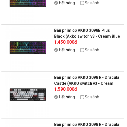
Hết hàng
So sánh
Bàn phím cơ AKKO 3098B Plus
Black (Akko switch v3 - Cream Blue
1.450.000đ
Pro)
Hết hàng
So sánh
Bàn phím cơ AKKO 3098 RF Dracula
Castle (AKKO switch v3 - Cream
1.590.000đ
Blue Pro)
Hết hàng
So sánh
Bàn phím cơ AKKO 3098 RF Dracula