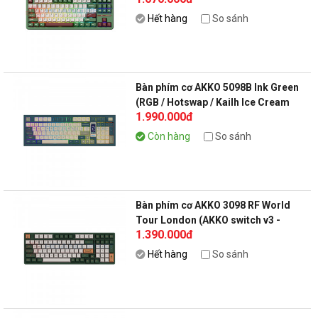
Hết hàng
So sánh
Bàn phím cơ AKKO 5098B Ink Green
(RGB / Hotswap / Kailh Ice Cream
1.990.000đ
Pink)
Còn hàng
So sánh
Bàn phím cơ AKKO 3098 RF World
Tour London (AKKO switch v3 -
1.390.000đ
Cream Blue Pro)
Hết hàng
So sánh