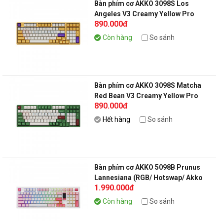
Bàn phím cơ AKKO 3098S Los
Angeles V3 Creamy Yellow Pro
890.000đ
Còn hàng
So sánh
Bàn phím cơ AKKO 3098S Matcha
Red Bean V3 Creamy Yellow Pro
890.000đ
Hết hàng
So sánh
Bàn phím cơ AKKO 5098B Prunus
Lannesiana (RGB/ Hotswap/ Akko
1.990.000đ
V3 Piano Pro)
Còn hàng
So sánh