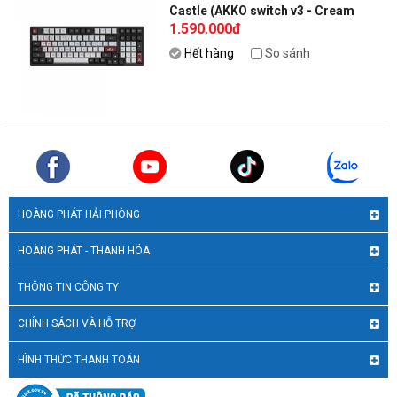
Castle (AKKO switch v3 - Cream
1.590.000đ
Blue Pro)
Hết hàng
So sánh
HOÀNG PHÁT HẢI PHÒNG
HOÀNG PHÁT - THANH HÓA
THÔNG TIN CÔNG TY
CHÍNH SÁCH VÀ HỖ TRỢ
HÌNH THỨC THANH TOÁN