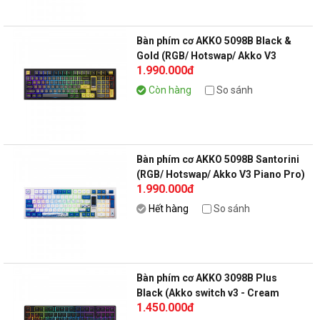
Bàn phím cơ AKKO 5098B Black &
Gold (RGB/ Hotswap/ Akko V3
1.990.000đ
Piano Pro)
Còn hàng
So sánh
Bàn phím cơ AKKO 5098B Santorini
(RGB/ Hotswap/ Akko V3 Piano Pro)
1.990.000đ
Hết hàng
So sánh
Bàn phím cơ AKKO 3098B Plus
Black (Akko switch v3 - Cream
1.450.000đ
Yellow Pro)