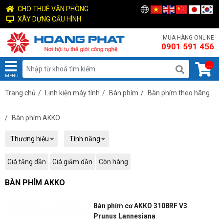
CHO THUÊ VĂN PHÒNG
XÂY DỰNG CẤU HÌNH
MUA HÀNG ONLINE
0901 591 456
...
MENU
Trang chủ
/
Linh kiện máy tính
/
Bàn phím
/
Bàn phím theo hãng
/
Bàn phím AKKO
Thương hiệu
Tính năng
Giá tăng dần
Giá giảm dần
Còn hàng
BÀN PHÍM AKKO
Bàn phím cơ AKKO 3108RF V3
Prunus Lannesiana