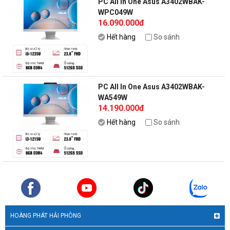
PC All In One Asus A3402WBAK-
WPC049W
16.090.000đ
Hết hàng
So sánh
PC All In One Asus A3402WBAK-
WA549W
14.190.000đ
Hết hàng
So sánh
HOÀNG PHÁT HẢI PHÒNG