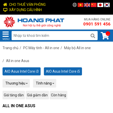
CHO THUÊ VĂN PHÒNG
XÂY DỰNG CẤU HÌNH
MUA HÀNG ONLINE
0901 591 456
...
MENU
Trang chủ
/
PC Máy tính - All in one
/
Máy bộ All in one
/
All in one Asus
AIO Asus Intel Core i3
AIO Asus Intel Core i5
Thương hiệu
Tính năng
Giá tăng dần
Giá giảm dần
Còn hàng
ALL IN ONE ASUS